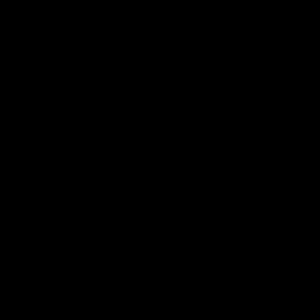
EKSKLUSIF
EKSKLUSIF
EKSKLUSIF