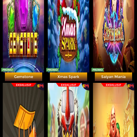
Gemstone
Xmas Spark
Saiyan Mania
EKSKLUSIF
EKSKLUSIF
EKSKLUSIF