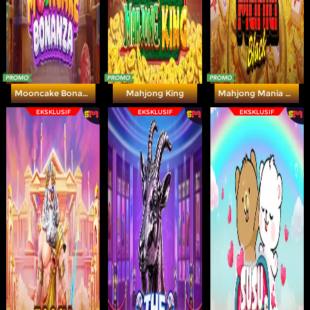
Mooncake Bonanza
Mahjong King
Mahjong Mania Black
EKSKLUSIF
EKSKLUSIF
EKSKLUSIF