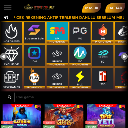
Beranda
MASUK
DAFTAR
AP CEK REKENING AKTIF TERLEBIH DAHULU SEBELUM MELAKUKAN 
Sports
BARU
PROMO
Live Casino
BARU
SM
PG
PT
Stream n' Spin
HB
IDNPoker
BARU
HOT GAMES
PROMOTION
PROMOTION
PROMO
Slots
PROMO
PP POP
MG
PS
IDN
5G
IDNLIVE
EXCLUSIVE
BARU
PROMOTION
PROMOTION
Stream N Spin
PP POP
TTG
PP
NLC
SG
NEW GAMES
Arcade
PROMOTION
PROMOTION
PROMOTION
PROMO
PROMO
Table Games
EKSKLUSIF
EKSKLUSIF
EKSKLUSIF
Lottery
BARU
PROMO
IDNRaffle