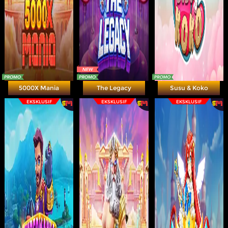
5000X Mania
The Legacy
Susu & Koko
EKSKLUSIF
EKSKLUSIF
EKSKLUSIF