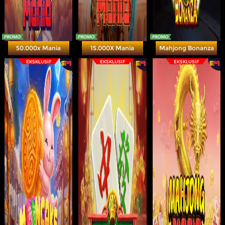
50.000x Mania
15.000X Mania
Mahjong Bonanza
EKSKLUSIF
EKSKLUSIF
EKSKLUSIF