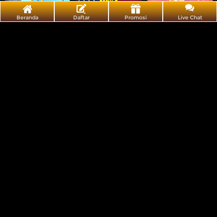
Beranda
Daftar
Promosi
Live Chat
Mahjong Mania
Legendary Bum Bum
Red Hare
EKSKLUSIF
EKSKLUSIF
EKSKLUSIF