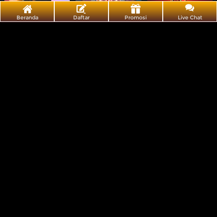
Beranda
Daftar
Promosi
Live Chat
TWIN BUFFALO: HOLD & WIN
Mr. Oinkster's Power Hit
64 Gold Coins Hold and Win 20,000