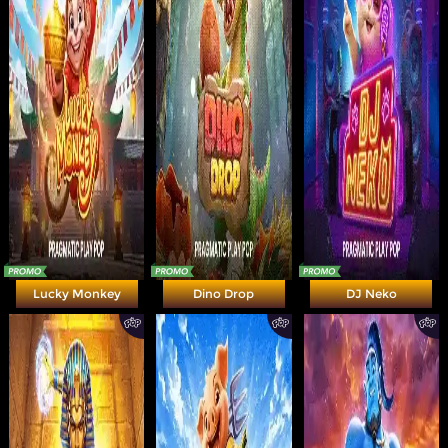
Lucky Monkey
Dino Drop
DJ Neko