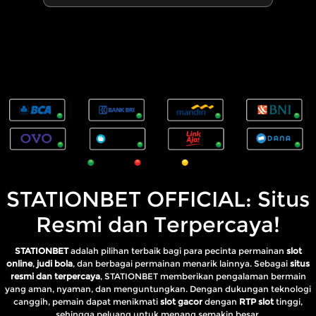
STATIONBET OFFICIAL: Situs
Resmi dan Terpercaya!
STATIONBET
adalah pilihan terbaik bagi para pecinta permainan
slot
online
,
judi bola
, dan berbagai permainan menarik lainnya. Sebagai
situs
resmi dan terpercaya
, STATIONBET memberikan pengalaman bermain
yang aman, nyaman, dan menguntungkan. Dengan dukungan teknologi
canggih, pemain dapat menikmati
slot gacor
dengan
RTP slot
tinggi,
sehingga peluang untuk menang semakin besar.