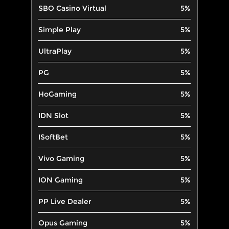
SBO Casino Virtual
5%
Simple Play
5%
UltraPlay
5%
PG
5%
HoGaming
5%
IDN Slot
5%
ISoftBet
5%
Vivo Gaming
5%
ION Gaming
5%
PP Live Dealer
5%
Opus Gaming
5%