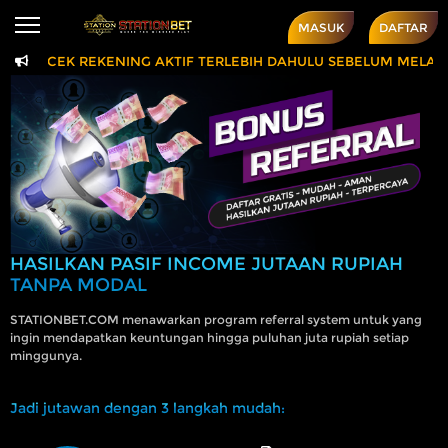
Beranda
MASUK
DAFTAR
ARAP CEK REKENING AKTIF TERLEBIH DAHULU SEBELUM MELAKUKAN
Sports
BARU
PROMO
Live Casino
BARU
IDNPoker
BARU
Slots
PROMO
IDNLIVE
BARU
HASILKAN PASIF INCOME JUTAAN RUPIAH
Stream N Spin
TANPA MODAL
Arcade
PROMO
STATIONBET.COM menawarkan program referral system untuk yang
ingin mendapatkan keuntungan hingga puluhan juta rupiah setiap
Table Games
minggunya.
Lottery
BARU
PROMO
Jadi jutawan dengan 3 langkah mudah:
IDNRaffle