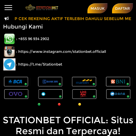
Beranda
MASUK
DAFTAR
HARAP CEK REKENING AKTIF TERLEBIH DAHULU SEBELUM MELAKU
Sports
BARU
PROMO
Hubungi Kami
Live Casino
BARU
: +855 96 934 2902
IDNPoker
BARU
: https://www.instagram.com/stationbet.officiall
Slots
PROMO
: https://t.me/Stationbet
IDNLIVE
BARU
Stream N Spin
Arcade
PROMO
Table Games
STATIONBET OFFICIAL: Situs
Lottery
BARU
PROMO
Resmi dan Terpercaya!
IDNRaffle