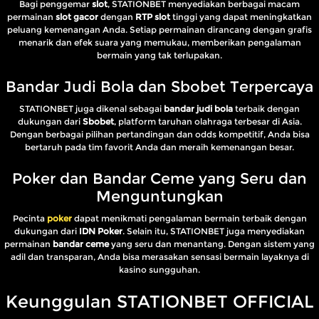
Bagi penggemar
slot
, STATIONBET menyediakan berbagai macam
permainan
slot gacor
dengan
RTP slot
tinggi yang dapat meningkatkan
peluang kemenangan Anda. Setiap permainan dirancang dengan grafis
menarik dan efek suara yang memukau, memberikan pengalaman
bermain yang tak terlupakan.
Bandar Judi Bola dan Sbobet Terpercaya
STATIONBET
juga dikenal sebagai
bandar judi bola
terbaik dengan
dukungan dari
Sbobet
, platform taruhan olahraga terbesar di Asia.
Dengan berbagai pilihan pertandingan dan odds kompetitif, Anda bisa
bertaruh pada tim favorit Anda dan meraih kemenangan besar.
Poker dan Bandar Ceme yang Seru dan
Menguntungkan
Pecinta
poker
dapat menikmati pengalaman bermain terbaik dengan
dukungan dari
IDN Poker
. Selain itu,
STATIONBET
juga menyediakan
permainan
bandar ceme
yang seru dan menantang. Dengan sistem yang
adil dan transparan, Anda bisa merasakan sensasi bermain layaknya di
kasino sungguhan.
Keunggulan STATIONBET OFFICIAL