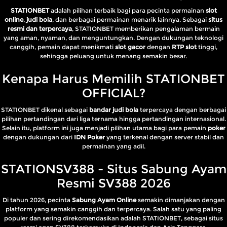
STATIONBET
adalah pilihan terbaik bagi para pecinta permainan
slot
Referral
online
,
judi bola
, dan berbagai permainan menarik lainnya. Sebagai
situs
resmi dan terpercaya
, STATIONBET memberikan pengalaman bermain
Promosi
yang aman, nyaman, dan menguntungkan. Dengan dukungan teknologi
canggih, pemain dapat menikmati
slot gacor
dengan
RTP slot
tinggi,
Hubungi Kami
sehingga peluang untuk menang semakin besar.
Kenapa Harus Memilih STATIONBET
Live Chat
OFFICIAL?
Pengaduan Customer
STATIONBET dikenal sebagai
bandar judi bola
terpercaya dengan berbagai
pilihan pertandingan dari liga ternama hingga pertandingan internasional.
Pilih Bahasa:
Selain itu, platform ini juga menjadi pilihan utama bagi para pemain
poker
dengan dukungan dari
IDN Poker
yang terkenal dengan server stabil dan
permainan yang adil.
STATIONSV388 - Situs Sabung Ayam
MASUK
DAFTAR
Resmi SV388 2026
Di tahun 2026, pecinta
Sabung Ayam Online
semakin dimanjakan dengan
&copy; STATIONBET: Situs Slot Online Gaming
platform yang semakin canggih dan terpercaya. Salah satu yang paling
No.1 APK Terbaik Di Indonesia. Hak Cipta
populer dan sering direkomendasikan adalah STATIONBET, sebagai situs
Dilindungi.