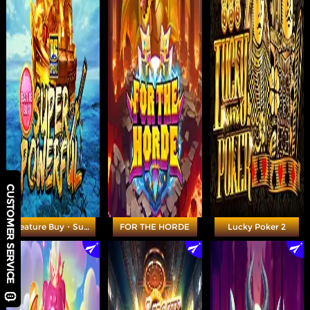
Feature Buy・Super Powerful
FOR THE HORDE
Lucky Poker 2