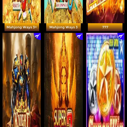
Mahjong Ways 3+
Mahjong Ways 3
777