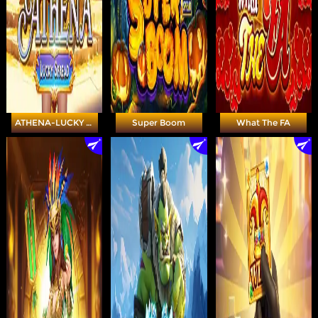
ATHENA-LUCKY SPREAD
Super Boom
What The FA