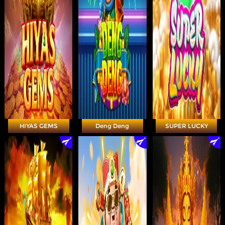
HIYAS GEMS
Deng Deng
SUPER LUCKY