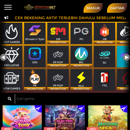
Beranda
MASUK
DAFTAR
P CEK REKENING AKTIF TERLEBIH DAHULU SEBELUM MELAKUKAN T
Sports
BARU
PROMO
Live Casino
BARU
SM
PG
PT
Stream n' Spin
HB
IDNPoker
BARU
HOT GAMES
PROMOTION
PROMOTION
PROMO
Slots
PROMO
PP POP
MG
PS
IDN
5G
IDNLIVE
EXCLUSIVE
BARU
PROMOTION
PROMOTION
Stream N Spin
PP POP
TTG
PP
NLC
SG
NEW GAMES
Arcade
PROMOTION
PROMOTION
PROMOTION
PROMO
PROMO
Table Games
Lottery
BARU
PROMO
IDNRaffle