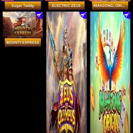
Sugar Teddy
ELECTRIC ZEUS
MAHJONG: ORIGIN 2
Referral
Promosi
Hubungi Kami
BOUNTY EXPRESS
Live Chat
Pengaduan Customer
Pilih Bahasa:
MASUK
DAFTAR
&copy; STATIONBET: Situs Slot Online Gaming
No.1 APK Terbaik Di Indonesia. Hak Cipta
Dilindungi.