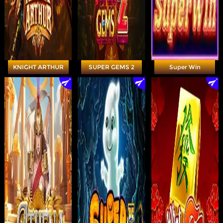
KNIGHT ARTHUR
SUPER GEMS 2
Super Win