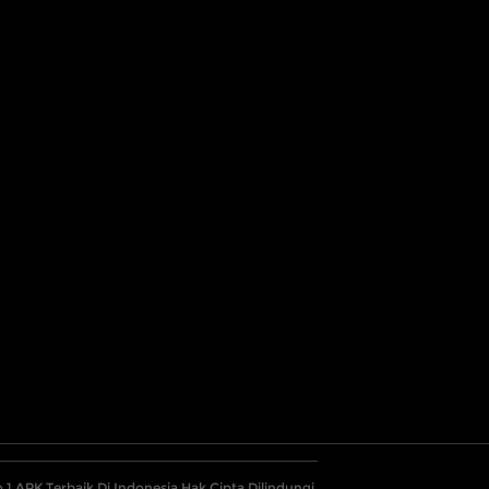
1 APK Terbaik Di Indonesia.Hak Cipta Dilindungi.