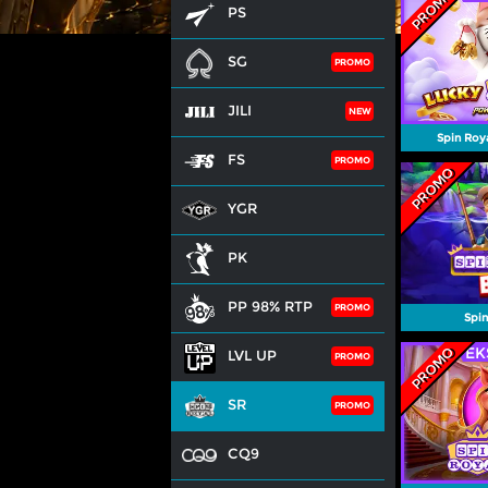
PROMO
PS
SG
PROMO
JILI
NEW
Spin Roya
FS
PROMO
PROMO
YGR
PK
PP 98% RTP
PROMO
Spin
EK
PROMO
LVL UP
PROMO
SR
PROMO
CQ9