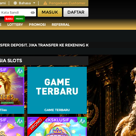
ami
Bahasa
Pengaduan Customer
DAFTAR
BARU
PROMO
E
LOTTERY
PROMOSI
REFERRAL
IT. JIKA TRANSFER KE REKENING KAMI YANG SUDAH TIDAK AKTIF, DEPO
SIA SLOTS
SIF
Tiles
GAME TERBARU
SIF
EKSKLUSIF
PROMO