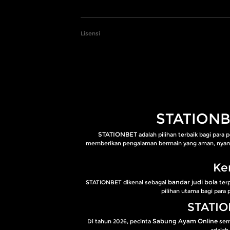
Lisensi
STATIONBE
STATIONBET
adalah pilihan terbaik bagi para
memberikan pengalaman bermain yang aman, nyam
Ke
bandar judi bola
STATIONBET dikenal sebagai
terp
pilihan utama bagi para
STATIO
Sabung Ayam Online
Di tahun 2026, pecinta
sema