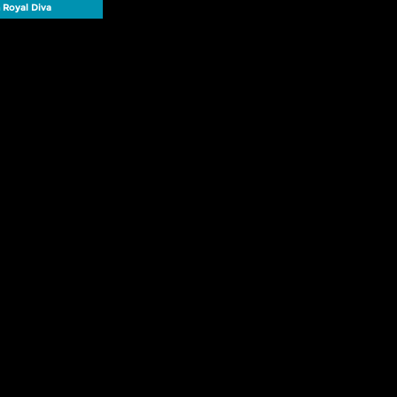
 Royal Diva