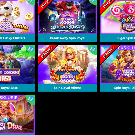
PROMO
PROMO
l Lucky Clusters
Break Away Spin Royal
Sugar Spin 
EKSKLU
PROMO
PROMO
 Royal Bass
Spin Royal Athena
Spin Royal D
SKLUSIF