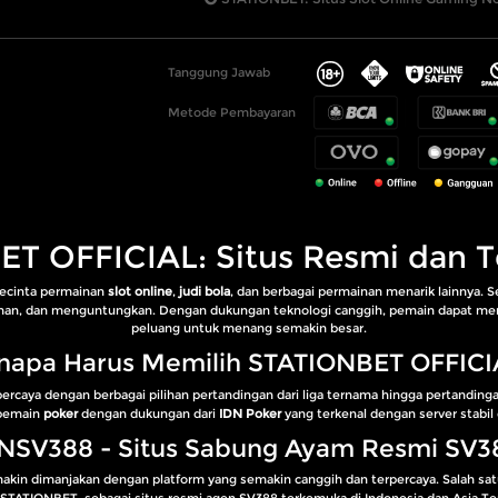
Tanggung Jawab
Metode Pembayaran
T OFFICIAL: Situs Resmi dan T
 pecinta permainan
slot online
,
judi bola
, dan berbagai permainan menarik lainnya. 
an, dan menguntungkan. Dengan dukungan teknologi canggih, pemain dapat me
peluang untuk menang semakin besar.
napa Harus Memilih STATIONBET OFFICI
ercaya dengan berbagai pilihan pertandingan dari liga ternama hingga pertandingan 
 pemain
poker
dengan dukungan dari
IDN Poker
yang terkenal dengan server stabil
NSV388 - Situs Sabung Ayam Resmi SV3
kin dimanjakan dengan platform yang semakin canggih dan terpercaya. Salah sat