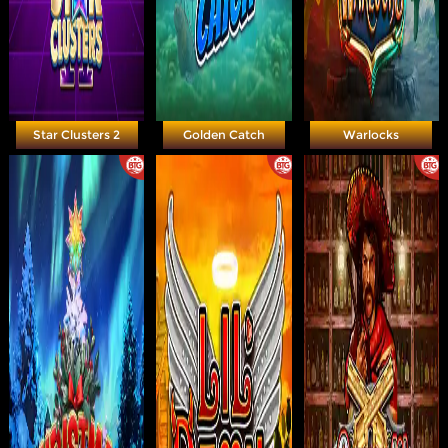
Star Clusters 2
Golden Catch
Warlocks