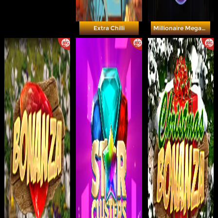
Extra Chilli
Millionaire Megaways