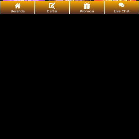
Beranda
Daftar
Promosi
Live Chat
Sugar Rush 1000
Fortune of Olympus
Mahjong Wins - Gong Xi Fa Caii