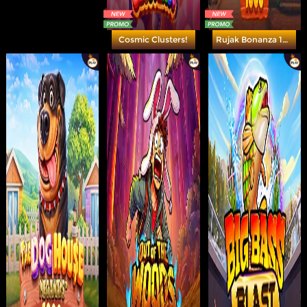
Cosmic Clusters!
Rujak Bonanza 1000