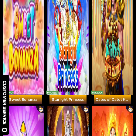
Sweet Bonanza
Starlight Princess
Gates of Gatot Kaca Super Scatter