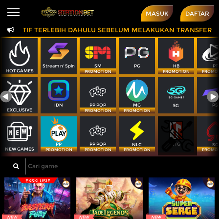
Beranda
MASUK
DAFTAR
TIF TERLEBIH DAHULU SEBELUM MELAKUKAN TRANSFER DEPOSIT. 
Sports
BARU
PROMO
Live Casino
BARU
SM
PG
PT
Stream n' Spin
HB
IDNPoker
BARU
HOT GAMES
PROMOTION
PROMOTION
PROMO
Slots
PROMO
PP POP
MG
PS
IDN
5G
IDNLIVE
EXCLUSIVE
BARU
PROMOTION
PROMOTION
Stream N Spin
PP POP
TTG
PP
NLC
SG
NEW GAMES
Arcade
PROMOTION
PROMOTION
PROMOTION
PROMO
PROMO
Table Games
EKSKLUSIF
Lottery
BARU
PROMO
IDNRaffle