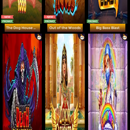
The Dog House Megaways 1000
Out of the Woods
Big Bass Blast