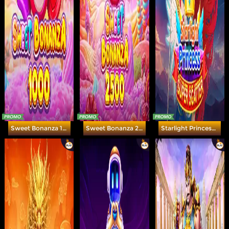
Sweet Bonanza 1000
Sweet Bonanza 2500
Starlight Princess Super Scatter