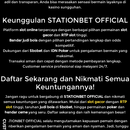
adil dan transparan, Anda bisa merasakan sensasi bermain layaknya di
kasino sungguhan.
Keunggulan STATIONBET OFFICIAL
Platform
slot online
terpercaya dengan berbagai pilihan permainan
slot
gacor
dan
RTP slot
tinggi.
Bandar judi bola
dengan pilihan pertandingan lengkap dan odds
kompetitif.
Dukungan dari
Sbobet
dan
IDN Poker
untuk pengalaman bermain yang
maksimal.
Transaksi aman dan cepat dengan metode pembayaran lengkap.
Customer service profesional siap melayani 24/7.
Daftar Sekarang dan Nikmati Semua
Keuntungannya!
Jangan ragu untuk bergabung di
STATIONBET OFFICIAL
dan nikmati
semua keuntungan yang ditawarkan. Mulai dari
slot gacor
dengan
RTP
slot
tinggi, taruhan
judi bola
di
Sbobet
, hingga permainan
poker
dan
bandar ceme
yang seru. Daftar sekarang dan raih kemenangan besar!
STATIONBET
OFFICIAL selalu mengutamakan kepuasan pemain dengan
memberikan pengalaman bermain yang aman dan nyaman. Jadi, tunggu