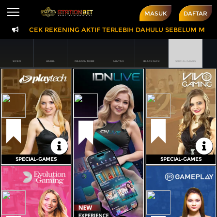
Beranda
MASUK
DAFTAR
HARAP CEK REKENING AKTIF TERLEBIH DAHULU SEBELUM MELAKUK
Sports
BARU
PROMO
Live Casino
BARU
SICBO
WHEEL
DRAGON TIGER
FANTAN
BLACKJACK
SPECIAL GAMES
IDNPoker
BARU
Meja
Min
Max
Meja
Min
Max
Meja
Min
Max
Roulette
2Rb
20Jt
Baccarat
5Rb
30Jt
Baccarat
1Rb
5Jt
Sicbo
2Rb
2Jt
Roulette
1Rb
30Jt
Slots
Baccarat
1Rb
20Jt
PROMO
Dragon Tiger
1Rb
5Jt
Blackjack
10Rb
20Jt
Blackjack
250Rb
30Jt
Dragon Tiger
10Rb
1Jt
Roulette
1Rb
5Jt
Special Games
10Rb
30Jt
Special Games
1Rb
10Jt
IDNLIVE
BARU
Sicbo
1Rb
5Jt
24
1
25
Special Games
1Rb
5Jt
Stream N Spin
DAFTAR
MASUK
DAFTAR
MASUK
MEJA
MEJA
MEJA
KEMBALI
KEMBALI
Arcade
PROMO
SPECIAL-GAMES
SPECIAL-GAMES
SPECIAL-GAMES
SPECIAL-GAMES
Table Games
Meja
Min
Max
Meja
Min
Max
Roulette
1Rb
20Jt
Baccarat
5Rb
30Jt
Baccarat
2Rb
10Jt
Sicbo
500
250Rb
Sicbo
2Rb
10Jt
Lottery
Roulette
1Rb
300Rb
BARU
PROMO
Dragon Tiger
10Rb
10Jt
Dragon Tiger
5Rb
1,9Jt
Blackjack
10Rb
20Jt
Special Games
500
1,9Jt
Wheel
1Rb
10Jt
IDNRaffle