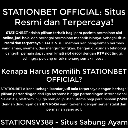
STATIONBET OFFICIAL: Situs
Resmi dan Terpercaya!
STATIONBET
adalah pilihan terbaik bagi para pecinta permainan
slot
online
,
judi bola
, dan berbagai permainan menarik lainnya. Sebagai
situs
resmi dan terpercaya
, STATIONBET memberikan pengalaman bermain
yang aman, nyaman, dan menguntungkan. Dengan dukungan teknologi
canggih, pemain dapat menikmati
slot gacor
dengan
RTP slot
tinggi,
sehingga peluang untuk menang semakin besar.
Kenapa Harus Memilih STATIONBET
OFFICIAL?
STATIONBET dikenal sebagai
bandar judi bola
terpercaya dengan berbagai
pilihan pertandingan dari liga ternama hingga pertandingan internasional.
Selain itu, platform ini juga menjadi pilihan utama bagi para pemain
poker
dengan dukungan dari
IDN Poker
yang terkenal dengan server stabil dan
permainan yang adil.
STATIONSV388 - Situs Sabung Ayam