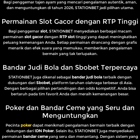
Bagi penggemar tajen ayam yang mencari pengalaman autentik, aman,
dan menguntungkan di tahun 2026, STATIONBET jadi pilihan utama.
Permainan Slot Gacor dengan RTP Tinggi
Bagi penggemar
slot
, STATIONBET menyediakan berbagai macam
permainan
slot gacor
dengan
RTP slot
tinggi yang dapat meningkatkan
peluang kemenangan Anda. Setiap permainan dirancang dengan grafis
menarik dan efek suara yang memukau, memberikan pengalaman
bermain yang tak terlupakan.
Bandar Judi Bola dan Sbobet Terpercaya
STATIONBET
juga dikenal sebagai
bandar judi bola
terbaik dengan
dukungan dari
Sbobet
, platform taruhan olahraga terbesar di Asia.
Dengan berbagai pilihan pertandingan dan odds kompetitif, Anda bisa
bertaruh pada tim favorit Anda dan meraih kemenangan besar.
Poker dan Bandar Ceme yang Seru dan
Menguntungkan
Pecinta
poker
dapat menikmati pengalaman bermain terbaik dengan
dukungan dari
IDN Poker
. Selain itu,
STATIONBET
juga menyediakan
permainan
bandar ceme
yang seru dan menantang. Dengan sistem yang