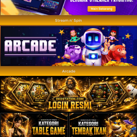
Stream n' Spin
Arcade